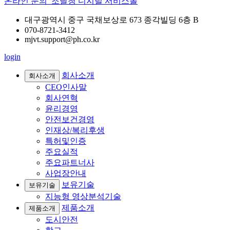
온라인 문의
조달청 디지털 서비스몰
대구광역시 중구 국채보상로 673 종각빌딩 6층 B
070-8721-3412
mjvt.support@ph.co.kr
login
회사소개
회사소개
CEO인사말
회사연혁
윤리경영
안전보건경영
인재상/복리후생
특허및인증
주요실적
주요파트너사
사업장안내
보유기술
보유기술
지능형 영상분석기술
제품소개
제품소개
도시안전