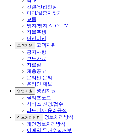
학교
건설/산업현장
미아/실종자찾기
교통
엣지/엣지 AI CCTV
자율주행
머신비전
고객지원
고객지원
공지사항
보도자료
자료실
채용공고
온라인 문의
온라인 제보
영업지원
영업지원
릴리즈노트
서비스 신청/접수
파트너사 윤리규정
정보처리방침
정보처리방침
개인정보처리방침
이메일 무단수집거부