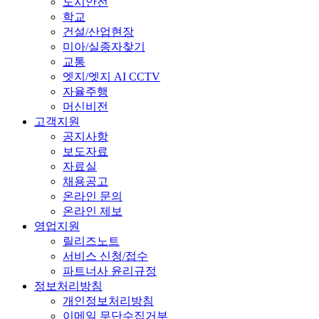
도시안전
학교
건설/산업현장
미아/실종자찾기
교통
엣지/엣지 AI CCTV
자율주행
머신비전
고객지원
공지사항
보도자료
자료실
채용공고
온라인 문의
온라인 제보
영업지원
릴리즈노트
서비스 신청/접수
파트너사 윤리규정
정보처리방침
개인정보처리방침
이메일 무단수집거부